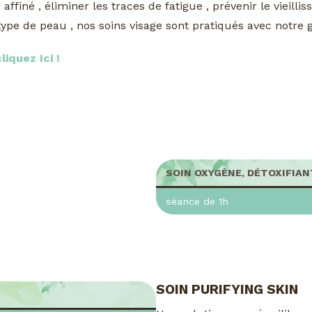
ffiné , éliminer les traces de fatigue , prévenir le vieil
 type de peau , nos soins visage sont pratiqués avec notr
iquez Ici !
SOIN OXYGÈNE, DÉTOXIFIAN
séance de 1h
SOIN PURIFYING SKIN