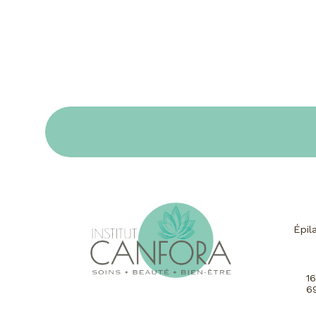
Épil
1
6