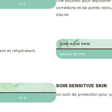
Une solution pour équilibrer
71 €
comédons et de points noirs,
d’acné
SOIN AQUA SKIN
ant et réhydratant.
séance de 1h15
SOIN SENSITIVE SKIN
Un soin de protection pour pe
74 €