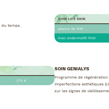
SOIN LIFE SKIN
es du temps.
séance de 1h15
Avec endermolift 1h30
SOIN GENIALYS
Programme de régénération ce
270 €
imperfections esthétiques (ci
sur les signes de vieillissem